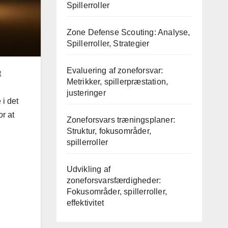
Spillerroller
Zone Defense Scouting: Analyse,
Spillerroller, Strategier
Evaluering af zoneforsvar:
t
Metrikker, spillerpræstation,
justeringer
 i det
r at
Zoneforsvars træningsplaner:
Struktur, fokusområder,
spillerroller
Udvikling af
zoneforsvarsfærdigheder:
Fokusområder, spillerroller,
effektivitet