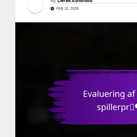
By
Derek Ashwood
FEB 10, 2026