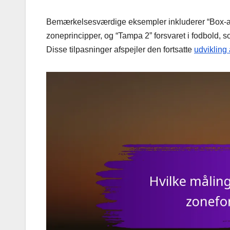
Bemærkelsesværdige eksempler inkluderer “Box-a
zoneprincipper, og “Tampa 2” forsvaret i fodbold,
Disse tilpasninger afspejler den fortsatte
udvikling 