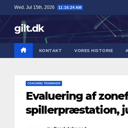
Skip
Wed. Jul 15th, 2026
11:16:25 AM
to
content
gilt.dk
KONTAKT
VORES HISTORIE
COACHING TEKNIKKER
Evaluering af zonef
spillerpræstation, 