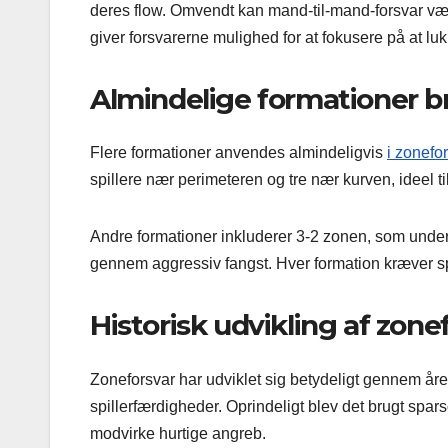
deres flow. Omvendt kan mand-til-mand-forsvar være
giver forsvarerne mulighed for at fokusere på at luk
Almindelige formationer br
Flere formationer anvendes almindeligvis
i zonefo
spillere nær perimeteren og tre nær kurven, ideel t
Andre formationer inkluderer 3-2 zonen, som under
gennem aggressiv fangst. Hver formation kræver spec
Historisk udvikling af zonef
Zoneforsvar har udviklet sig betydeligt gennem åren
spillerfærdigheder. Oprindeligt blev det brugt sparso
modvirke hurtige angreb.