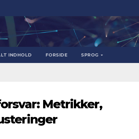
ALT INDHOLD
FORSIDE
SPROG
orsvar: Metrikker,
justeringer