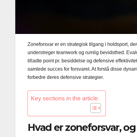
Zoneforsvar er en strategisk tilgang i holdsport, der
understreger teamwork og rumlig bevidsthed. Evalu
tilladte point pr. besiddelse og defensive effektivit
samlede succes for forsvaret. At forstå disse dynam
forbedre deres defensive strategier.
Key sections in the article:
Hvad er zoneforsvar, o