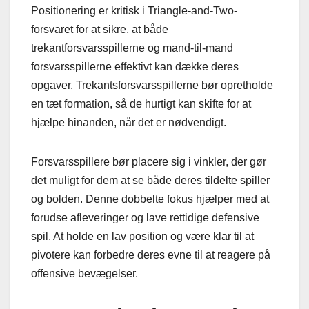
Positionering er kritisk i Triangle-and-Two-
forsvaret for at sikre, at både
trekantforsvarsspillerne og mand-til-mand
forsvarsspillerne effektivt kan dække deres
opgaver. Trekantsforsvarsspillerne bør opretholde
en tæt formation, så de hurtigt kan skifte for at
hjælpe hinanden, når det er nødvendigt.
Forsvarsspillere bør placere sig i vinkler, der gør
det muligt for dem at se både deres tildelte spiller
og bolden. Denne dobbelte fokus hjælper med at
forudse afleveringer og lave rettidige defensive
spil. At holde en lav position og være klar til at
pivotere kan forbedre deres evne til at reagere på
offensive bevægelser.