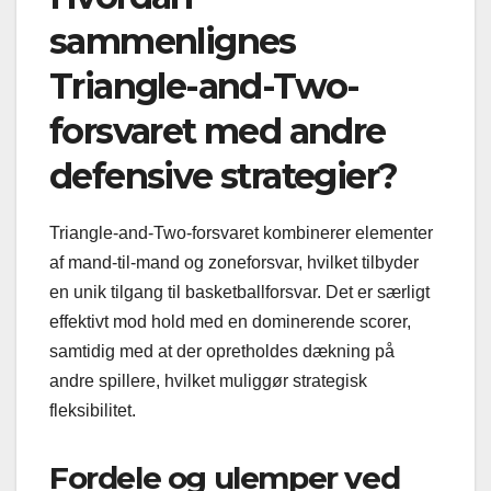
sammenlignes
Triangle-and-Two-
forsvaret med andre
defensive strategier?
Triangle-and-Two-forsvaret kombinerer elementer
af mand-til-mand og zoneforsvar, hvilket tilbyder
en unik tilgang til basketballforsvar. Det er særligt
effektivt mod hold med en dominerende scorer,
samtidig med at der opretholdes dækning på
andre spillere, hvilket muliggør strategisk
fleksibilitet.
Fordele og ulemper ved