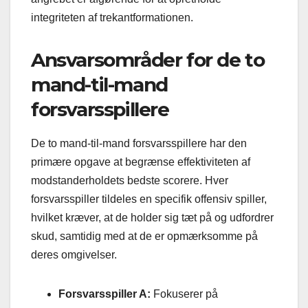
integriteten af trekantformationen.
Ansvarsområder for de to
mand-til-mand
forsvarsspillere
De to mand-til-mand forsvarsspillere har den
primære opgave at begrænse effektiviteten af
modstanderholdets bedste scorere. Hver
forsvarsspiller tildeles en specifik offensiv spiller,
hvilket kræver, at de holder sig tæt på og udfordrer
skud, samtidig med at de er opmærksomme på
deres omgivelser.
Forsvarsspiller A:
Fokuserer på