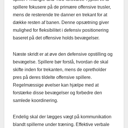
spillere fokusere på de primære offensive trusler,
mens de resterende tre danner en trekant for at
dække resten af banen. Denne opsætning giver
mulighed for fleksibilitet i defensiv positionering
baseret på det offensive holds bevægelser.
Næste skridt er at øve den defensive opstilling og
bevægelse. Spillere bør forstå, hvordan de skal
skifte inden for trekanten, mens de opretholder
pres på deres tildelte offensive spillere.
Regelmæssige øvelser kan hjælpe med at
forstærke disse bevægelser og forbedre den
samlede koordinering.
Endelig skal der lægges vægt på kommunikation
blandt spillerne under træning. Effektive verbale