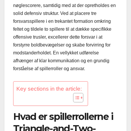
nøglescorere, samtidig med at der opretholdes en
solid defensiv struktur. Ved at placere tre
forsvarsspillere i en trekantet formation omkring
feltet og tildele to spillere til at dække specifikke
offensive trusler, excellerer dette forsvar i at
forstyrre boldbevægelser og skabe forvirring for
modstanderholdet. En vellykket udførelse
afhænger af klar kommunikation og en grundig
forståelse af spillerroller og ansvar.
Key sections in the article:
Hvad er spillerrollerne i
Triangle-and-Two-