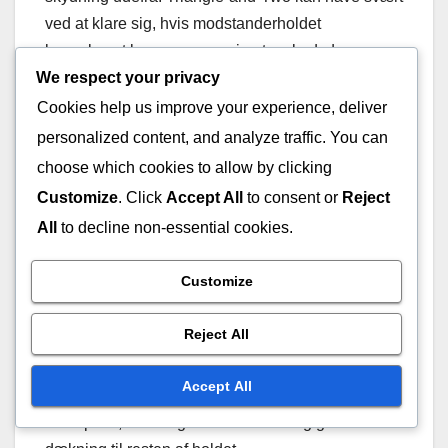
ved at klare sig, hvis modstanderholdet
konsekvent kan ramme perimeter skud, da
We respect your privacy
forsvaret ikke er designet til at lukke af for
skytterne så effektivt som et fuldt zoneforsvar.
Cookies help us improve your experience, deliver
personalized content, and analyze traffic. You can
Situationsbestemt
choose which cookies to allow by clicking
effektivitet af alternative
Customize
. Click
Accept All
to consent or
Reject
All
to decline non-essential cookies.
forsvar
Customize
Effektiviteten af Triangle-and-Two afhænger i høj
grad af den specifikke spilsituation. Det er særligt
Reject All
nyttigt, når man står over for et hold med en
fremtrædende spiller, der kan dominere spillet. I
Accept All
sådanne scenarier kan dette forsvar neutralisere
den spiller, samtidig med at der stadig gives