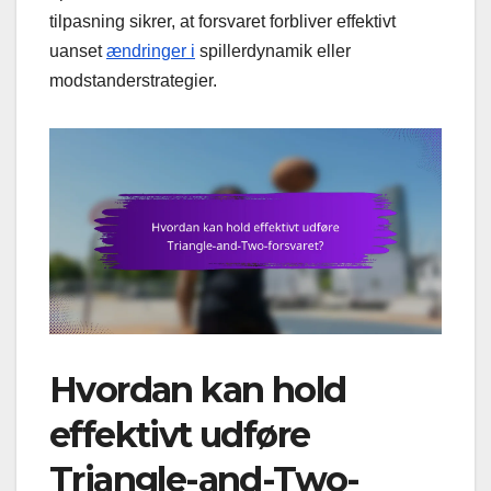
tilpasning sikrer, at forsvaret forbliver effektivt
uanset
ændringer i
spillerdynamik eller
modstanderstrategier.
Hvordan kan hold
effektivt udføre
Triangle-and-Two-