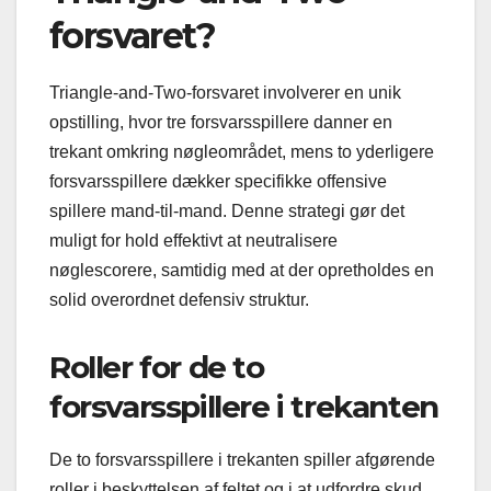
forsvaret?
Triangle-and-Two-forsvaret involverer en unik
opstilling, hvor tre forsvarsspillere danner en
trekant omkring nøgleområdet, mens to yderligere
forsvarsspillere dækker specifikke offensive
spillere mand-til-mand. Denne strategi gør det
muligt for hold effektivt at neutralisere
nøglescorere, samtidig med at der opretholdes en
solid overordnet defensiv struktur.
Roller for de to
forsvarsspillere i trekanten
De to forsvarsspillere i trekanten spiller afgørende
roller i beskyttelsen af feltet og i at udfordre skud.