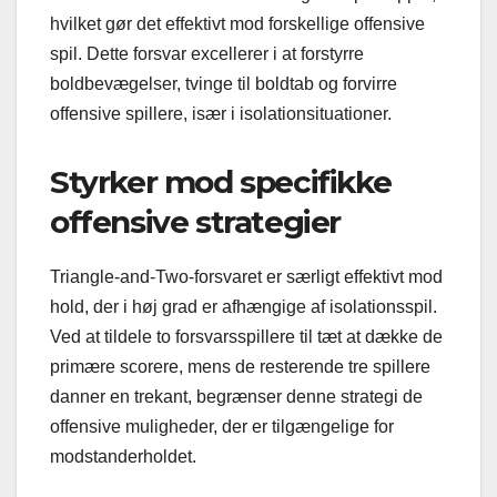
hvilket gør det effektivt mod forskellige offensive
spil. Dette forsvar excellerer i at forstyrre
boldbevægelser, tvinge til boldtab og forvirre
offensive spillere, især i isolationsituationer.
Styrker mod specifikke
offensive strategier
Triangle-and-Two-forsvaret er særligt effektivt mod
hold, der i høj grad er afhængige af isolationsspil.
Ved at tildele to forsvarsspillere til tæt at dække de
primære scorere, mens de resterende tre spillere
danner en trekant, begrænser denne strategi de
offensive muligheder, der er tilgængelige for
modstanderholdet.