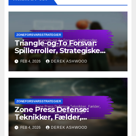
ZONEFORSVARSSTRATEGIER
Triangle-og-To Forsvar:
Spillerroller, Strategiske
Fordele, Udførelse
FEB 4, 2026
DEREK ASHWOOD
ZONEFORSVARSSTRATEGIER
Zone Press Defense:
Teknikker, Fælder,
Modforanstaltninger
FEB 4, 2026
DEREK ASHWOOD