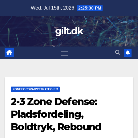
Skip
Wed. Jul 15th, 2026
2:25:31 PM
to
content
gilt.dk
ZONEFORSVARSSTRATEGIER
2-3 Zone Defense:
Pladsfordeling,
Boldtryk, Rebound