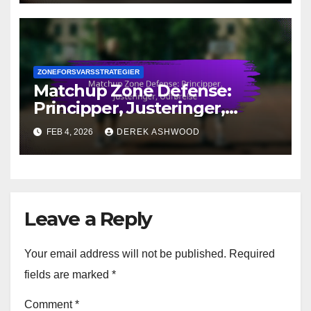
ZONEFORSVARSSTRATEGIER
Matchup Zone Defense:
Principper, Justeringer,
Udførelse
FEB 4, 2026
DEREK ASHWOOD
Leave a Reply
Your email address will not be published.
Required
fields are marked
*
Comment
*