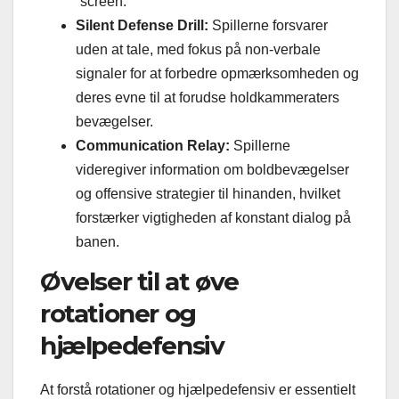
“screen.”
Silent Defense Drill:
Spillerne forsvarer
uden at tale, med fokus på non-verbale
signaler for at forbedre opmærksomheden og
deres evne til at forudse holdkammeraters
bevægelser.
Communication Relay:
Spillerne
videregiver information om boldbevægelser
og offensive strategier til hinanden, hvilket
forstærker vigtigheden af konstant dialog på
banen.
Øvelser til at øve
rotationer og
hjælpedefensiv
At forstå rotationer og hjælpedefensiv er essentielt