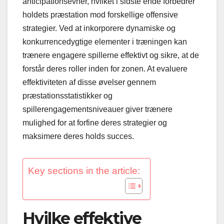
anticipationsevner, hvilket i sidste ende forbedrer
holdets præstation mod forskellige offensive
strategier. Ved at inkorporere dynamiske og
konkurrencedygtige elementer i træningen kan
trænere engagere spillerne effektivt og sikre, at de
forstår deres roller inden for zonen. At evaluere
effektiviteten af disse øvelser gennem
præstationsstatistikker og
spillerengagementsniveauer giver trænere
mulighed for at forfine deres strategier og
maksimere deres holds succes.
Key sections in the article:
Hvilke effektive