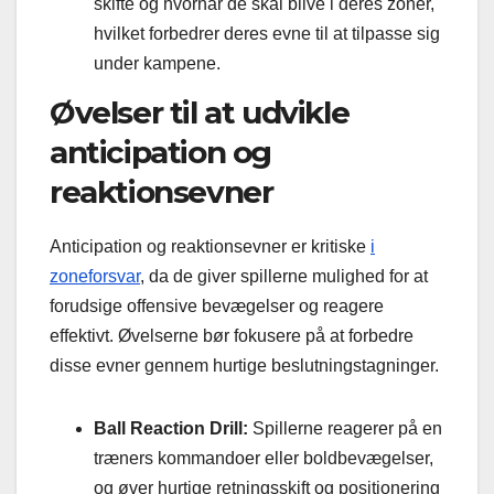
skifte og hvornår de skal blive i deres zoner,
hvilket forbedrer deres evne til at tilpasse sig
under kampene.
Øvelser til at udvikle
anticipation og
reaktionsevner
Anticipation og reaktionsevner er kritiske
i
zoneforsvar
, da de giver spillerne mulighed for at
forudsige offensive bevægelser og reagere
effektivt. Øvelserne bør fokusere på at forbedre
disse evner gennem hurtige beslutningstagninger.
Ball Reaction Drill:
Spillerne reagerer på en
træners kommandoer eller boldbevægelser,
og øver hurtige retningsskift og positionering