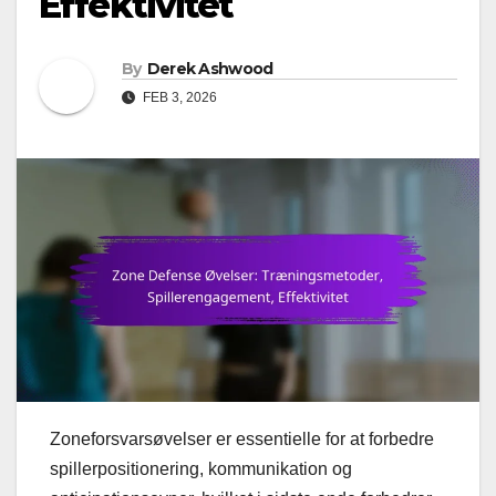
Effektivitet
By
Derek Ashwood
FEB 3, 2026
Zoneforsvarsøvelser er essentielle for at forbedre
spillerpositionering, kommunikation og