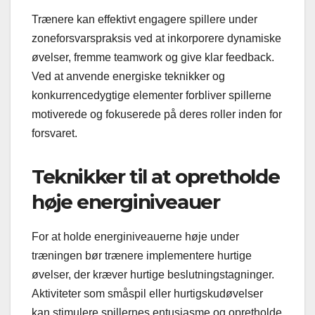
Trænere kan effektivt engagere spillere under
zoneforsvarspraksis ved at inkorporere dynamiske
øvelser, fremme teamwork og give klar feedback.
Ved at anvende energiske teknikker og
konkurrencedygtige elementer forbliver spillerne
motiverede og fokuserede på deres roller inden for
forsvaret.
Teknikker til at opretholde
høje energiniveauer
For at holde energiniveauerne høje under
træningen bør trænere implementere hurtige
øvelser, der kræver hurtige beslutningstagninger.
Aktiviteter som småspil eller hurtigskudøvelser
kan stimulere spillernes entusiasme og opretholde