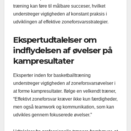
træning kan føre til målbare succeser, hvilket
understreger vigtigheden af konstant praksis i
udviklingen af effektive zoneforsvarsstrategier.
Ekspertudtalelser om
indflydelsen af øvelser på
kampresultater
Eksperter inden for basketballtræning
understreger vigtigheden af zoneforsvarsøvelser i
at forme kampresultater. Ifølge en velkendt træner,
“Effektivt zoneforsvar kræver ikke kun færdigheder,
men også teamwork og kommunikation, som kan
udvikles gennem fokuserede øvelser.”