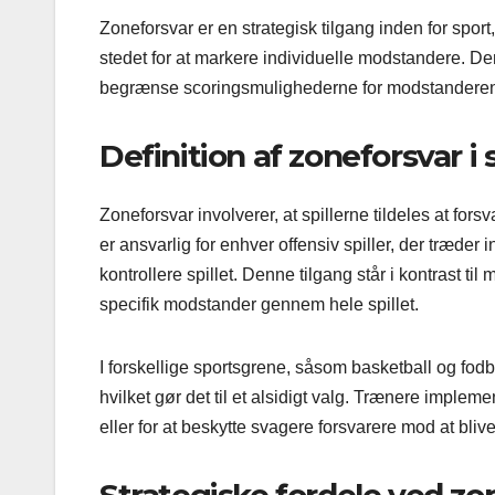
Zoneforsvar er en strategisk tilgang inden for spor
stedet for at markere individuelle modstandere. 
begrænse scoringsmulighederne for modstanderen o
Definition af zoneforsvar i 
Zoneforsvar involverer, at spillerne tildeles at for
er ansvarlig for enhver offensiv spiller, der træder 
kontrollere spillet. Denne tilgang står i kontrast ti
specifik modstander gennem hele spillet.
I forskellige sportsgrene, såsom basketball og fodbo
hvilket gør det til et alsidigt valg. Trænere impleme
eller for at beskytte svagere forsvarere mod at blive