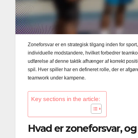
Zoneforsvar er en strategisk tilgang inden for sport
individuelle modstandere, hvilket forbedrer team
udførelse af denne taktik afhænger af korrekt posit
spil. Hver spiller har en defineret rolle, der er afgø
teamwork under kampene.
Key sections in the article:
Hvad er zoneforsvar, og 