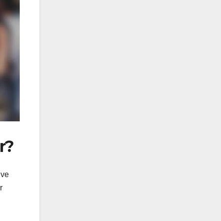
r?
ive
r