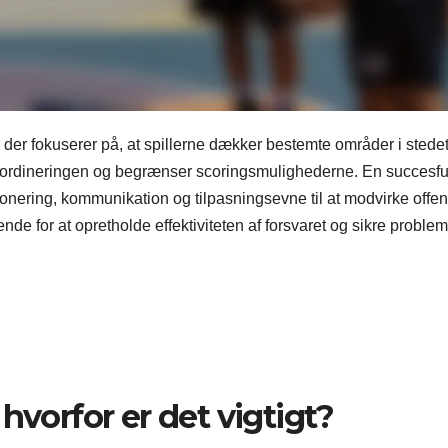
, der fokuserer på, at spillerne dækker bestemte områder i stedet
koordineringen og begrænser scoringsmulighederne. En succesfu
ionering, kommunikation og tilpasningsevne til at modvirke offe
rende for at opretholde effektiviteten af forsvaret og sikre problemf
hvorfor er det vigtigt?