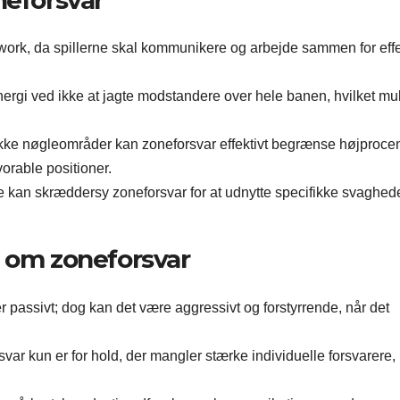
neforsvar
rk, da spillerne skal kommunikere og arbejde sammen for effe
ergi ved ikke at jagte modstandere over hele banen, hvilket mu
ke nøgleområder kan zoneforsvar effektivt begrænse højproce
orable positioner.
kan skræddersy zoneforsvar for at udnytte specifikke svaghede
r om zoneforsvar
 passivt; dog kan det være aggressivt og forstyrrende, når det
svar kun er for hold, der mangler stærke individuelle forsvarere