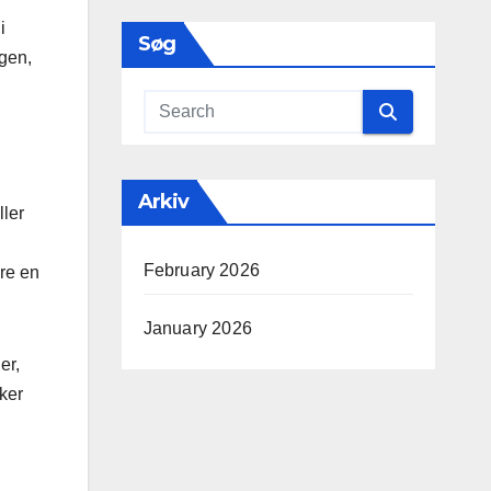
i
Søg
gen,
Arkiv
ller
February 2026
ere en
January 2026
er,
kker