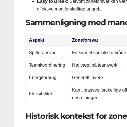
Easy to Break:
Selvom zoneforsvar kan være
effektive mod forskellige angreb.
Sammenligning med mand-
Aspekt
Zoneforsvar
Spilleransvar
Forsvar et specifikt område
Teamkoordinering
Høj vægt på teamwork
Energiforbrug
Generelt lavere
Kan tilpasses forskellige of
Fleksibilitet
opsætninger
Historisk kontekst for zone