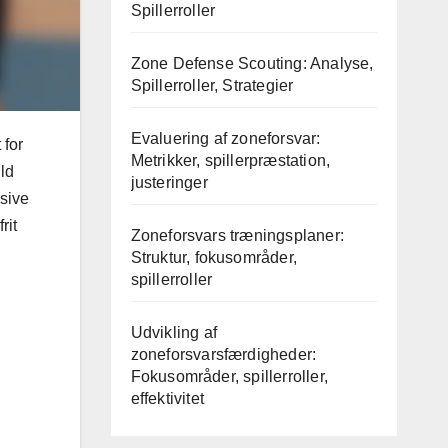
Spillerroller
Zone Defense Scouting: Analyse,
Spillerroller, Strategier
Evaluering af zoneforsvar:
 for
Metrikker, spillerpræstation,
ld
justeringer
nsive
rit
Zoneforsvars træningsplaner:
Struktur, fokusområder,
spillerroller
Udvikling af
zoneforsvarsfærdigheder:
Fokusområder, spillerroller,
effektivitet