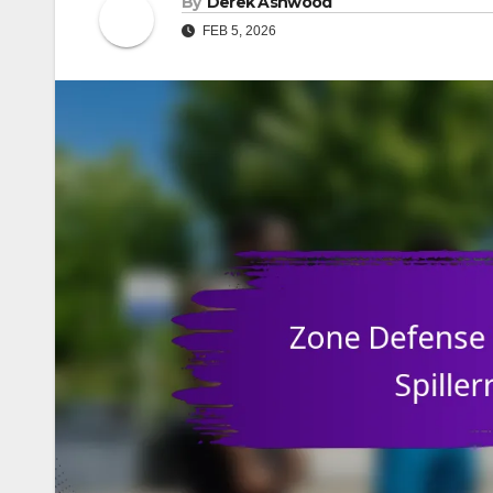
By
Derek Ashwood
FEB 5, 2026