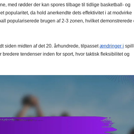
e, med rødder der kan spores tilbage til tidlige basketball- og
et popularitet, da hold anerkendte dets effektivitet i at modvirke
all populariserede brugen af 2-3 zonen, hvilket demonstrerede
ndt siden midten af det 20. århundrede, tilpasset
ændringer i
spill
 bredere tendenser inden for sport, hvor taktisk fleksibilitet og