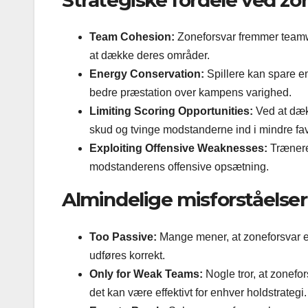
Strategiske fordele ved zo
Team Cohesion:
Zoneforsvar fremmer teamwo
at dække deres områder.
Energy Conservation:
Spillere kan spare en
bedre præstation over kampens varighed.
Limiting Scoring Opportunities:
Ved at dæk
skud og tvinge modstanderne ind i mindre fav
Exploiting Offensive Weaknesses:
Trænere 
modstanderens offensive opsætning.
Almindelige misforståelse
Too Passive:
Mange mener, at zoneforsvar er
udføres korrekt.
Only for Weak Teams:
Nogle tror, at zonefor
det kan være effektivt for enhver holdstrategi.