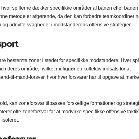
t, hvor spillerne dækker specifikke områder af banen eller banen 
Denne metode er afgørende, da den kan forbedre teamkoordinerin
g udnytte svagheder i modstanderens offensive strategier.
sport
svare bestemte zoner i stedet for specifikke modstandere. Hver spi
ind i deres område, hvilket muliggør en kollektiv indsats for at
l mand-til-mand-forsvar, hvor hver forsvarer har til opgave at mark
ld, kan zoneforsvar tilpasses forskellige formationer og strategi
nterer ofte zoneforsvar for at modvirke specifikke offensive takti
 isoleret.